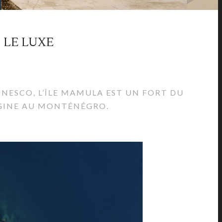
 LE LUXE
UNESCO, L’ÎLE MAMULA EST UN FORT DU
IGINE AU MONTÉNÉGRO.