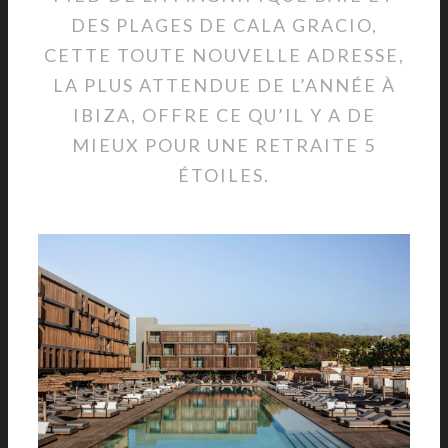
DES PLAGES DE CALA GRACIO,
CETTE TOUTE NOUVELLE ADRESSE,
LA PLUS ATTENDUE DE L’ANNÉE À
IBIZA, OFFRE CE QU’IL Y A DE
MIEUX POUR UNE RETRAITE 5
ÉTOILES.