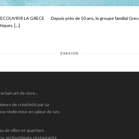
RIR LA GRECE Depuis près de 50 ans, le groupe familial Grecotel
tiques. […]
EVASION
tain art de vivre...
leurs de créativité par sa
ne réelle mise en valeur de ses
 de villes et quartiers
ns, en boutiques, restaurants,