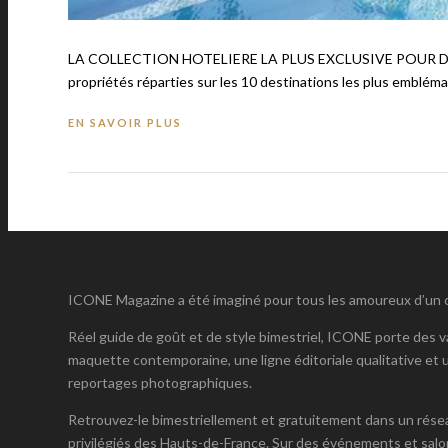
LA COLLECTION HOTELIERE LA PLUS EXCLUSIVE POUR DECOUV
propriétés réparties sur les 10 destinations les plus embléma
EN SAVOIR PLUS
ICONE Magazine a été imaginé pour tous les amoureux d’un cer
Réel guide de goût et de style bimestriel, ICONE porte des va
maquette contemporaine, une ligne éditoriale qualitative et u
reportages photographiques.
Retrouvez-le bimestriellement et gratuitement dans un réseau
privilégiés des Hauts-de-France. Sur des événements et salo