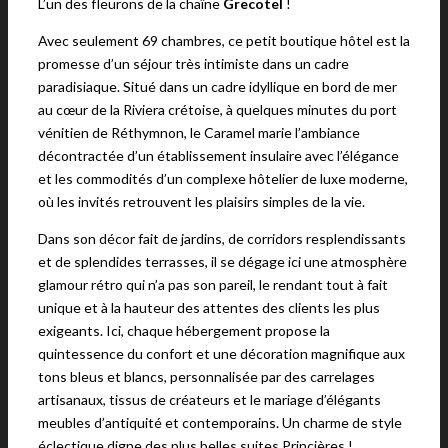
L’un des fleurons de la chaîne
Grecotel
!
Avec seulement 69 chambres, ce petit boutique hôtel est la
promesse d’un séjour très intimiste dans un cadre
paradisiaque. Situé dans un cadre idyllique en bord de mer
au cœur de la Riviera crétoise, à quelques minutes du port
vénitien de Réthymnon, le Caramel marie l’ambiance
décontractée d’un établissement insulaire avec l’élégance
et les commodités d’un complexe hôtelier de luxe moderne,
où les invités retrouvent les plaisirs simples de la vie.
Dans son décor fait de jardins, de corridors resplendissants
et de splendides terrasses, il se dégage ici une atmosphère
glamour rétro qui n’a pas son pareil, le rendant tout à fait
unique et à la hauteur des attentes des clients les plus
exigeants. Ici, chaque hébergement propose la
quintessence du confort et une décoration magnifique aux
tons bleus et blancs, personnalisée par des carrelages
artisanaux, tissus de créateurs et le mariage d’élégants
meubles d’antiquité et contemporains. Un charme de style
éclectique digne des plus belles suites Princières !