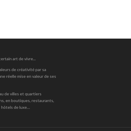
tain art de vivre...
leurs de créativité par sa
ne réelle mise en valeur de ses
 de villes et quartiers
ns, en boutiques, restaurants,
 hôtels de luxe…