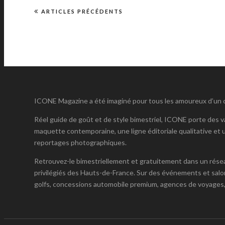
ARTICLES PRÉCÉDENTS
ICONE Magazine a été imaginé pour tous les amoureux d’un cer
Réel guide de goût et de style bimestriel, ICONE porte des va
maquette contemporaine, une ligne éditoriale qualitative et u
reportages photographiques.
Retrouvez-le bimestriellement et gratuitement dans un réseau
privilégiés des Hauts-de-France. Sur des événements et salo
golfs, concessions automobile premium, agences de voyages,